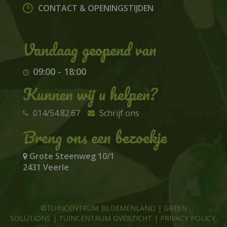
CONTACT & OPENINGSTIJDEN
09:00
-
18:00
Kunnen wij u helpen?
014/54.82.67
Schrijf ons
Breng ons een bezoekje
Grote Steenweg 10/1
2431 Veerle
©TUINCENTRUM BLOEMENLAND
|
GREEN
SOLUTIONS
|
TUINCENTRUM OVERZICHT
|
PRIVACY POLICY