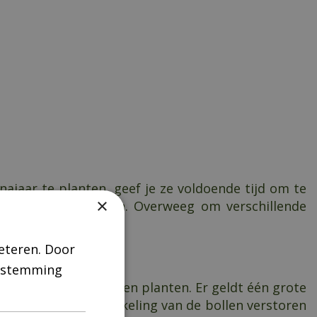
ajaar te planten, geef je ze voldoende tijd om te
×
het voorjaar stijgen. Overweeg om verschillende
eteren. Door
enstemming
t jaar nog prima bollen planten. Er geldt één grote
 grond kan de ontwikkeling van de bollen verstoren