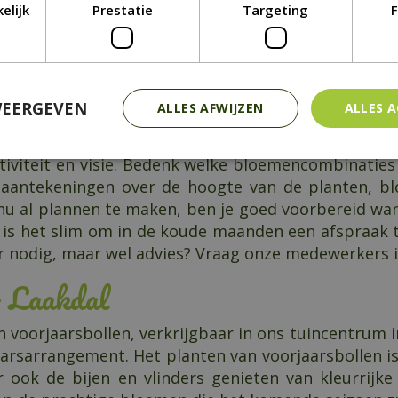
r op dagen waarop de grond nog bewerkbaar is, ma
elijk
Prestatie
Targeting
F
de ergste hitte voorbij is. Mocht het weerbericht 
n als de lente aanbreekt. Ons tuincentrum heeft een
WEERGEVEN
ALLES AFWIJZEN
ALLES 
r
tiviteit en visie. Bedenk welke bloemencombinaties 
 aantekeningen over de hoogte van de planten, bl
 al plannen te maken, ben je goed voorbereid wan
, is het slim om in de koude maanden een afspraak t
ier nodig, maar wel advies? Vraag onze medewerkers 
- Laakdal
 voorjaarsbollen, verkrijgbaar in ons tuincentrum in 
arsarrangement. Het planten van voorjaarsbollen is n
ar ook de bijen en vlinders genieten van kleurrijk