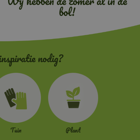
Wij hebben de zomer al in de
bol!
inspiratie nodig?
Tuin
Plant