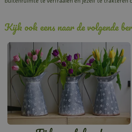
buitenruimte te verfraaien en jezelf te traktere
Kijk ook eens naar de volgende ber