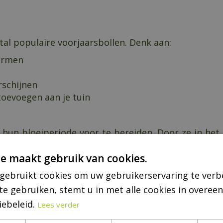
ntal populaire voorjaarsbollen. Denk aan:
ormen
rschijnen
oevoegen aan je tuin
n bloeiperiode voor te bereiden. Door ze in het n
 spectaculaire bloei wanneer de temperaturen in 
e maakt gebruik van cookies.
gevarieerd bloementapijt te creëren.
gebruikt cookies om uw gebruikerservaring te verb
te gebruiken, stemt u in met alle cookies in overe
oorjaarsbollen, kun je in de laatste maanden van he
iebeleid.
Lees verder
is het beter om het planten uit te stellen. Bevroren