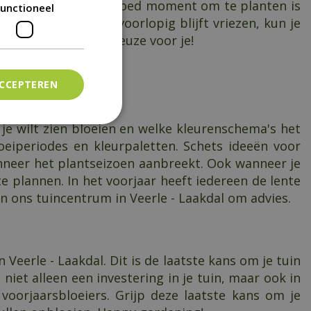
ar niet te nat. Een goed moment om te planten is
unctioneel
aangeven dat het voorlopig blijft vriezen, kun je
 zeer uitgebreide keuze voor je!
ACCEPTEREN
je wilt zien bloeien en welke kleurenschema's het
oeiperiodes en kleurpaletten. Schets ideeën voor
neer het plantseizoen aanbreekt. Ook wanneer je
e plannen. In het voorjaar heeft iedereen de lente
in ons tuincentrum in Veerle - Laakdal om advies.
Veerle - Laakdal. Dit is de laatste kans om je tuin
iet alleen een investering in je tuin, maar ook in
e voorjaarsbloeiers. Grijp deze laatste kans om je