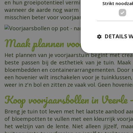
en hun groeipotentieel verminderen. Wacht lieve
Strikt noodzak
wanneer de aarde nog warm is van de zomer, maar 
misschien beter voor voorjaarsbollen op pot kieze
DETAILS 
Maak plannen voor volgend jaa
Het plannen van je voorjaarstuin begint met crea
beste passen bij de esthetiek van je tuin. Maak
bloembedden en containerarrangementen. Door nu
een hovenier wilt inschakelen voor je tuinklussen
weer in z'n bol en zitten ze vaak vol. Geen hoven
Koop voorjaarsbollen in Veerle 
Breng je tuin tot leven met het laatste aanbod aan
of bloempotten te vullen met een kleurrijk voorja
het welzijn van de lente. Niet alleen jijzelf, ma