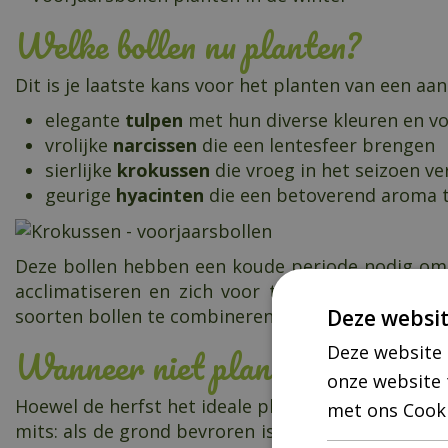
Welke bollen nu planten?
Dit is je laatste kans voor het planten van een aa
elegante
tulpen
met hun diverse kleuren en v
vrolijke
narcissen
die een lentesfeer brengen
sierlijke
krokussen
die vroeg in het seizoen ve
geurige
hyacinten
die een betoverend aroma t
Deze bollen hebben een koude periode nodig om hu
acclimatiseren en zich voor te bereiden op een
Deze websit
soorten bollen te combineren om een boeiend en 
Wanneer niet planten?
Deze website 
onze website 
Hoewel de herfst het ideale plantseizoen is voor v
met ons Cook
mits: als de grond bevroren is door harde vorst, 