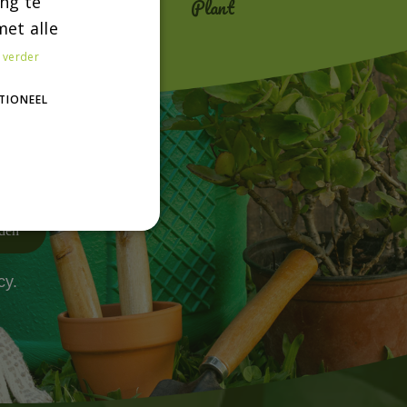
ng te
Tuin
Plant
et alle
 verder
TIONEEL
cy.