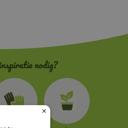
inspiratie nodig?
×