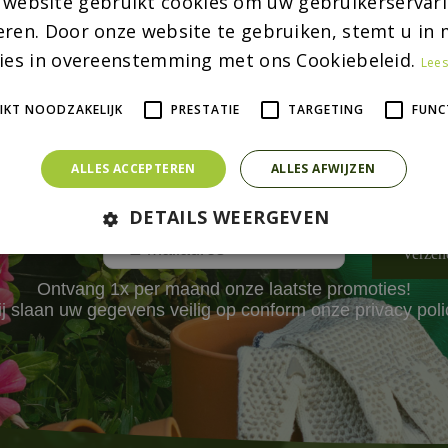
 website gebruikt cookies om uw gebruikerservari
Interieur
eren. Door onze website te gebruiken, stemt u in m
ies in overeenstemming met ons Cookiebeleid.
Lees
IKT NOODZAKELIJK
PRESTATIE
TARGETING
FUNC
ALLES ACCEPTEREN
ALLES AFWIJZEN
Wil jij helemaal niets missen?
DETAILS WEERGEVEN
Ontvang 1x per maand onze laatste promoties!
j slaan uw gegevens veilig op conform onze
privacy poli