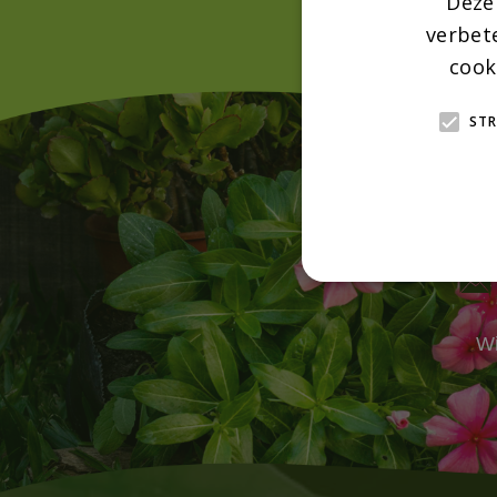
Deze
verbet
cook
STR
Wi