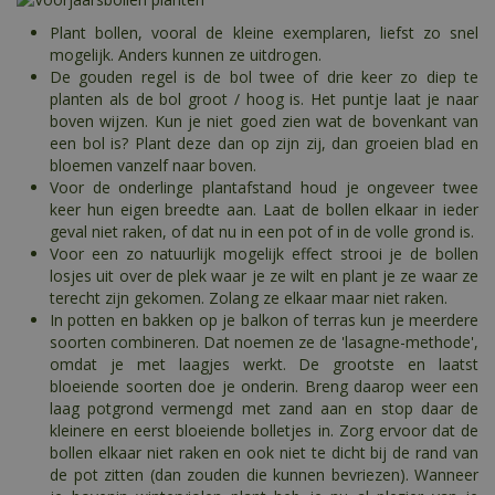
Plant bollen, vooral de kleine exemplaren, liefst zo snel
mogelijk. Anders kunnen ze uitdrogen.
De gouden regel is de bol twee of drie keer zo diep te
planten als de bol groot / hoog is. Het puntje laat je naar
boven wijzen. Kun je niet goed zien wat de bovenkant van
een bol is? Plant deze dan op zijn zij, dan groeien blad en
bloemen vanzelf naar boven.
Voor de onderlinge plantafstand houd je ongeveer twee
keer hun eigen breedte aan. Laat de bollen elkaar in ieder
geval niet raken, of dat nu in een pot of in de volle grond is.
Voor een zo natuurlijk mogelijk effect strooi je de bollen
losjes uit over de plek waar je ze wilt en plant je ze waar ze
terecht zijn gekomen. Zolang ze elkaar maar niet raken.
In potten en bakken op je balkon of terras kun je meerdere
soorten combineren. Dat noemen ze de 'lasagne-methode',
omdat je met laagjes werkt. De grootste en laatst
bloeiende soorten doe je onderin. Breng daarop weer een
laag potgrond vermengd met zand aan en stop daar de
kleinere en eerst bloeiende bolletjes in. Zorg ervoor dat de
bollen elkaar niet raken en ook niet te dicht bij de rand van
de pot zitten (dan zouden die kunnen bevriezen). Wanneer