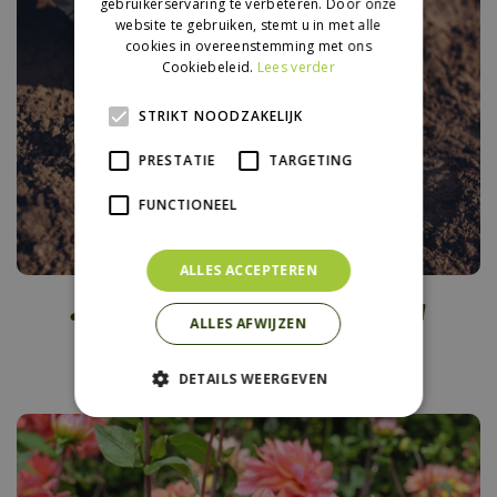
gebruikerservaring te verbeteren. Door onze
website te gebruiken, stemt u in met alle
cookies in overeenstemming met ons
Cookiebeleid.
Lees verder
STRIKT NOODZAKELIJK
PRESTATIE
TARGETING
FUNCTIONEEL
ALLES ACCEPTEREN
Laatste kans! Plant nu
voorjaarsbollen
ALLES AFWIJZEN
DETAILS WEERGEVEN