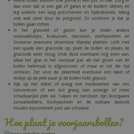
Kleine bollen kunnen ook prima in een pot of bak. Zorg er
dan voor dat er een gat of gaten in de bodem zit(ten) en
leg onderin een laag potscherven en hydrokorrels. Meng
ook wat zand door de potgrond. Zo voorkom je dat je
bollen gaan rotten.
In het grasveld of gazon kun je onder andere
sneeuwklokjes, krokussen, narcissen, sterhyacinten en
Oosterse anemone (Anemone blanda) planten. Licht met
een spade een graszode op, plant de bollen en plaats de
graszode weer terug. Druk deze eventueel nog even aan.
Maai het gras in het voorjaar pas als het groen van de
bollen helemaal is afgestorven of maai er tot die tijd
omheen. Zet voor de zekerheid eventueel een label of
stokje op de plek waar je de bollen hebt gepoot.
Kijk op het etiket of vraag een medewerker van ons
tuincentrum of een bol graag een zonnige of meer
schaduwrijke plek wil. Tulpen en narcissen zijn doorgaans
zonaanbidders, boshyacinten en de eetbare daslook
houden bijvoorbeeld juist van schaduw.
Hoe plant je voorjaarsbollen?