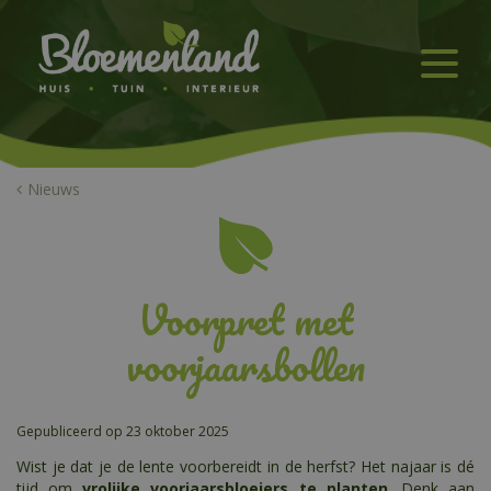
G
a
n
a
a
r
c
o
n
Nieuws
t
e
n
t
Voorpret met
voorjaarsbollen
Gepubliceerd op
23 oktober 2025
Wist je dat je de lente voorbereidt in de herfst? Het najaar is dé
tijd om
vrolijke voorjaarsbloeiers te planten
. Denk aan