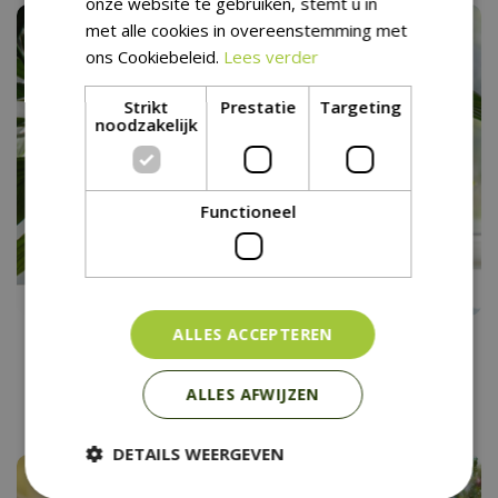
onze website te gebruiken, stemt u in
met alle cookies in overeenstemming met
ons Cookiebeleid.
Lees verder
Strikt
Prestatie
Targeting
noodzakelijk
Functioneel
Vakantietips voor je
ALLES ACCEPTEREN
kamerplanten
ALLES AFWIJZEN
DETAILS WEERGEVEN