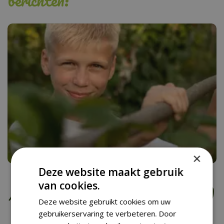
berichten:
×
Kinderen willen geen
Deze website maakt gebruik
van cookies.
speeltoestel meer (maar dit!)
Deze website gebruikt cookies om uw
gebruikerservaring te verbeteren. Door