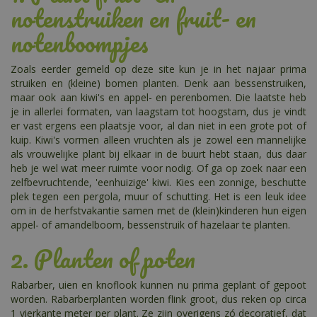
notenstruiken en fruit- en
notenboompjes
Zoals eerder gemeld op deze site kun je in het najaar prima
struiken en (kleine) bomen planten. Denk aan bessenstruiken,
maar ook aan kiwi's en appel- en perenbomen. Die laatste heb
je in allerlei formaten, van laagstam tot hoogstam, dus je vindt
er vast ergens een plaatsje voor, al dan niet in een grote pot of
kuip. Kiwi's vormen alleen vruchten als je zowel een mannelijke
als vrouwelijke plant bij elkaar in de buurt hebt staan, dus daar
heb je wel wat meer ruimte voor nodig. Of ga op zoek naar een
zelfbevruchtende, 'eenhuizige' kiwi. Kies een zonnige, beschutte
plek tegen een pergola, muur of schutting. Het is een leuk idee
om in de herfstvakantie samen met de (klein)kinderen hun eigen
appel- of amandelboom, bessenstruik of hazelaar te planten.
2. Planten of poten
Rabarber, uien en knoflook kunnen nu prima geplant of gepoot
worden. Rabarberplanten worden flink groot, dus reken op circa
1 vierkante meter per plant. Ze zijn overigens zó decoratief, dat