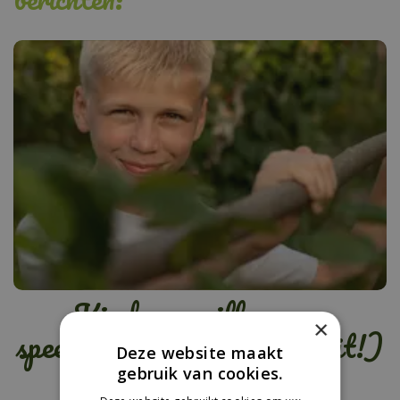
Kinderen willen geen
×
speeltoestel meer (maar dit!)
Deze website maakt
gebruik van cookies.