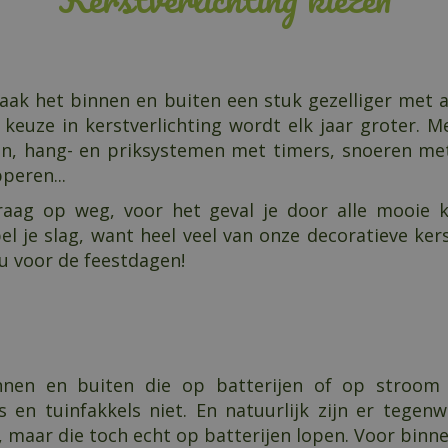
 het binnen en buiten een stuk gezelliger met alle
De keuze in kerstverlichting wordt elk jaar groter
ven, hang- en priksystemen met timers, snoeren met
peren...
raag op weg, voor het geval je door alle mooie ke
l je slag, want heel veel van onze decoratieve ker
au voor de feestdagen!
binnen en buiten die op batterijen of op stroom
s en tuinfakkels niet. En natuurlijk zijn er tege
n, maar die toch echt op batterijen lopen. Voor binn