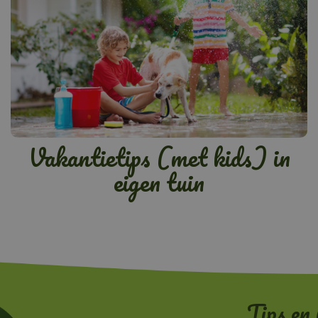
Vakantietips (met kids) in
eigen tuin
Tips en 