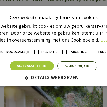
zijn voor gebruik buiten, als je ze daarvoor nodig 
urenoverlast te veroorzaken kun je een timer of ti
Deze website maakt gebruik van cookies.
 website gebruikt cookies om uw gebruikerservari
 een transformator? Trek de stekker daarvan uit al
eren. Door onze website te gebruiken, stemt u in m
energie.
ies in overeenstemming met ons Cookiebeleid.
of dak op als het heeft gevroren of wanneer het glad 
Lees
n. Plaats ze buiten het bereik van kinderen en hui
IKT NOODZAKELIJK
PRESTATIE
TARGETING
FUNC
ALLES ACCEPTEREN
ALLES AFWIJZEN
ichten:
DETAILS WEERGEVEN