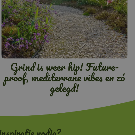
Grind is weer hip! Future-
proof, mediterrane vibes en zó
gelegd!
inspiratie nodig?