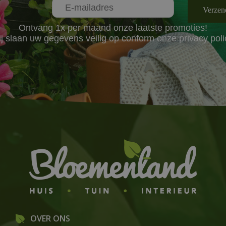
Ontvang 1x per maand onze laatste promoties!
j slaan uw gegevens veilig op conform onze
privacy poli
OVER ONS