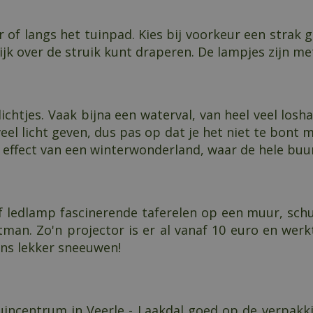
ur of langs het tuinpad. Kies bij voorkeur een strak 
ijk over de struik kunt draperen. De lampjes zijn m
chtjes. Vaak bijna een waterval, van heel veel los
veel licht geven, dus pas op dat je het niet te bont 
 effect van een winterwonderland, waar de hele buu
f ledlamp fascinerende taferelen op een muur, schut
man. Zo'n projector is er al vanaf 10 euro en werk
ens lekker sneeuwen!
tuincentrum in Veerle - Laakdal goed op de verpakki