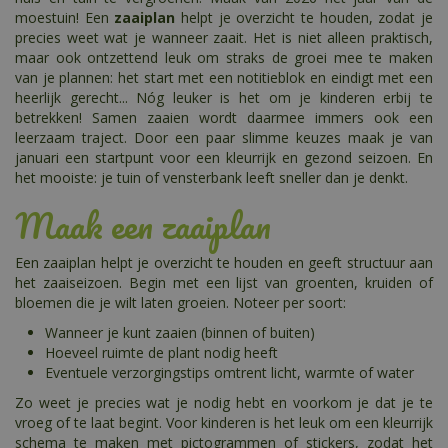
moestuin! Een
zaaiplan
helpt je overzicht te houden, zodat je
precies weet wat je wanneer zaait. Het is niet alleen praktisch,
maar ook ontzettend leuk om straks de groei mee te maken
van je plannen: het start met een notitieblok en eindigt met een
heerlijk gerecht... Nóg leuker is het om je kinderen erbij te
betrekken! Samen zaaien wordt daarmee immers ook een
leerzaam traject. Door een paar slimme keuzes maak je van
januari een startpunt voor een kleurrijk en gezond seizoen. En
het mooiste: je tuin of vensterbank leeft sneller dan je denkt.
Maak een zaaiplan
Een zaaiplan helpt je overzicht te houden en geeft structuur aan
het zaaiseizoen. Begin met een lijst van groenten, kruiden of
bloemen die je wilt laten groeien. Noteer per soort:
Wanneer je kunt zaaien (binnen of buiten)
Hoeveel ruimte de plant nodig heeft
Eventuele verzorgingstips omtrent licht, warmte of water
Zo weet je precies wat je nodig hebt en voorkom je dat je te
vroeg of te laat begint. Voor kinderen is het leuk om een kleurrijk
schema te maken met pictogrammen of stickers, zodat het