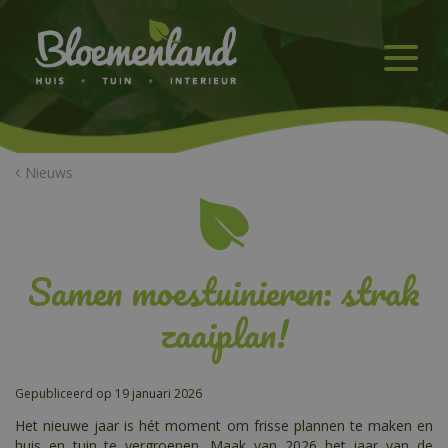
G
a
n
a
a
r
c
o
n
Nieuws
t
e
n
t
Samen moestuinieren: strak
zaaiplan!
Gepubliceerd op
19 januari 2026
Het nieuwe jaar is hét moment om frisse plannen te maken en
huis en tuin te vergroenen. Maak van 2026 het jaar van de