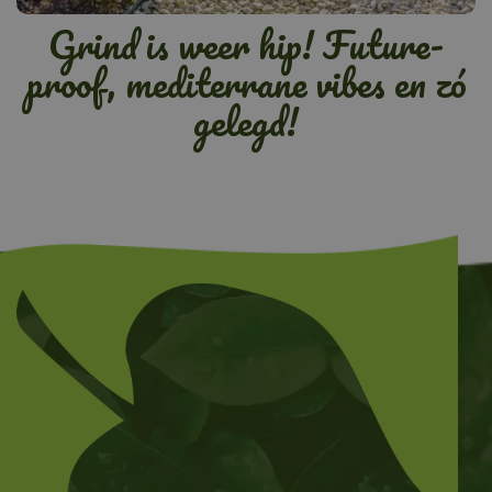
Grind is weer hip! Future-
proof, mediterrane vibes en zó
gelegd!