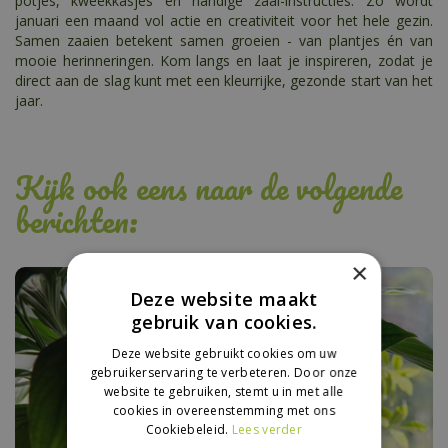
potjes, kweekkasjes en handige zaai-instructies. Zo wordt
januari een maand vol actie en creativiteit voor het hele gezin.
Samen zaaien betekent samen groeien - van plantjes én van
mooie herinneringen. Kom langs en laat je inspireren, zodat je
direct aan de slag kunt met een kleurrijke, gezonde start van het
jaar.
Kijk ook eens naar de volgende
berichten:
×
Deze website maakt
gebruik van cookies.
Deze website gebruikt cookies om uw
gebruikerservaring te verbeteren. Door onze
website te gebruiken, stemt u in met alle
cookies in overeenstemming met ons
Cookiebeleid.
Lees verder