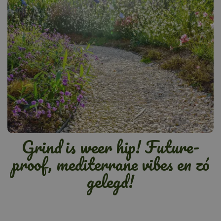
Grind is weer hip! Future-
proof, mediterrane vibes en zó
gelegd!