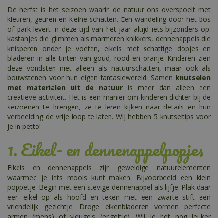
De herfst is het seizoen waarin de natuur ons overspoelt met
kleuren, geuren en kleine schatten. Een wandeling door het bos
of park levert in deze tijd van het jaar altijd iets bijzonders op:
kastanjes die glimmen als marmeren knikkers, dennenappels die
knisperen onder je voeten, eikels met schattige dopjes en
bladeren in alle tinten van goud, rood en oranje. Kinderen zien
deze vondsten niet alleen als natuurschatten, maar ook als
bouwstenen voor hun eigen fantasiewereld. Samen
knutselen
met materialen uit de natuur
is meer dan alleen een
creatieve activiteit. Het is een manier om kinderen dichter bij de
seizoenen te brengen, ze te leren kijken naar details en hun
verbeelding de vrije loop te laten. Wij hebben 5 knutseltips voor
je in petto!
1. Eikel- en dennenappelpopjes
Eikels en dennenappels zijn geweldige natuurelementen
waarmee je iets moois kunt maken. Bijvoorbeeld een klein
poppetje! Begin met een stevige dennenappel als lijfje. Plak daar
een eikel op als hoofd en teken met een zwarte stift een
vriendelijk gezichtje. Droge eikenbladeren vormen perfecte
armen (mens) of vleugels (engeltje). Wil je het nog leuker