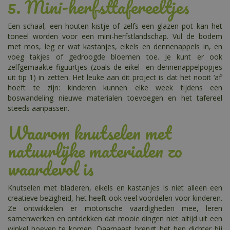
5. Mini-herfsttafereeltjes
Een schaal, een houten kistje of zelfs een glazen pot kan het
toneel worden voor een mini-herfstlandschap. Vul de bodem
met mos, leg er wat kastanjes, eikels en dennenappels in, en
voeg takjes of gedroogde bloemen toe. Je kunt er ook
zelfgemaakte figuurtjes (zoals de eikel- en dennenappelpopjes
uit tip 1) in zetten. Het leuke aan dit project is dat het nooit ‘af’
hoeft te zijn: kinderen kunnen elke week tijdens een
boswandeling nieuwe materialen toevoegen en het tafereel
steeds aanpassen.
Waarom knutselen met
natuurlijke materialen zo
waardevol is
Knutselen met bladeren, eikels en kastanjes is niet alleen een
creatieve bezigheid, het heeft ook veel voordelen voor kinderen.
Ze ontwikkelen er motorische vaardigheden mee, leren
samenwerken en ontdekken dat mooie dingen niet altijd uit een
winkel hoeven te komen. Daarnaast brengt het hen dichter bij