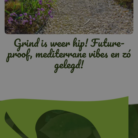
Grind is weer hip! Future-
proof, mediterrane vibes en zó
gelegd!