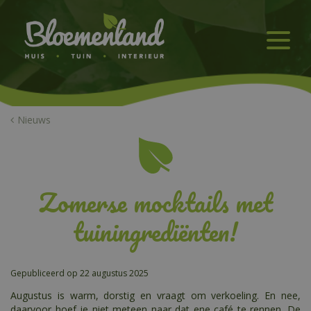
G
a
n
a
a
r
c
o
n
Nieuws
t
e
n
t
Zomerse mocktails met
tuiningrediënten!
Gepubliceerd op
22 augustus 2025
Augustus is warm, dorstig en vraagt om verkoeling. En nee,
daarvoor hoef je niet meteen naar dat ene café te rennen. De