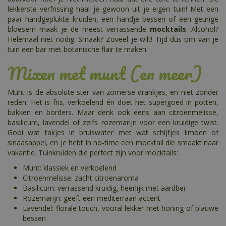
lekkerste verfrissing haal je gewoon uit je eigen tuin! Met een
paar handgeplukte kruiden, een handje bessen of een geurige
bloesem maak je de meest verrassende
mocktails
. Alcohol?
Helemaal niet nodig. Smaak? Zoveel je wilt! Tijd dus om van je
tuin een bar met botanische flair te maken.
Mixen met munt (en meer)
Munt is de absolute ster van zomerse drankjes, en niet zonder
reden. Het is fris, verkoelend én doet het supergoed in potten,
bakken en borders. Maar denk ook eens aan citroenmelisse,
basilicum, lavendel of zelfs rozemarijn voor een kruidige twist.
Gooi wat takjes in bruiswater met wat schijfjes limoen of
sinaasappel, en je hebt in no-time een mocktail die smaakt naar
vakantie. Tuinkruiden die perfect zijn voor mocktails:
Munt: klassiek en verkoelend
Citroenmelisse: zacht citroenaroma
Basilicum: verrassend kruidig, heerlijk met aardbei
Rozemarijn: geeft een mediterraan accent
Lavendel: florale touch, vooral lekker met honing of blauwe
bessen