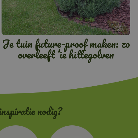
Je tuin future-proof maken: zo
overleeft ‘ie hittegolven
inspiratie nodig?