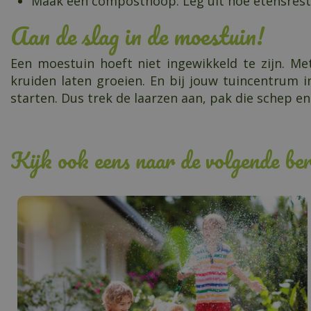
Maak een composthoop: Leg uit hoe etensrest
Aan de slag in de moestuin!
Een moestuin hoeft niet ingewikkeld te zijn. M
kruiden laten groeien. En bij jouw tuincentrum i
starten. Dus trek de laarzen aan, pak die schep e
Kijk ook eens naar de volgende ber