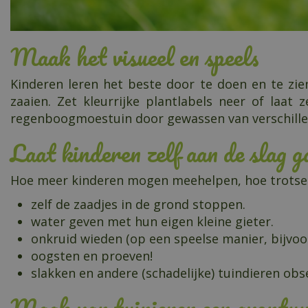
Maak het visueel en speels
Kinderen leren het beste door te doen en te zi
zaaien. Zet kleurrijke plantlabels neer of laat
regenboogmoestuin door gewassen van verschillend
Laat kinderen zelf aan de slag g
Hoe meer kinderen mogen meehelpen, hoe trotser ze
zelf de zaadjes in de grond stoppen.
water geven met hun eigen kleine gieter.
onkruid wieden (op een speelse manier, bijvoo
oogsten en proeven!
slakken en andere (schadelijke) tuindieren ob
Maak van tuinieren een avontu