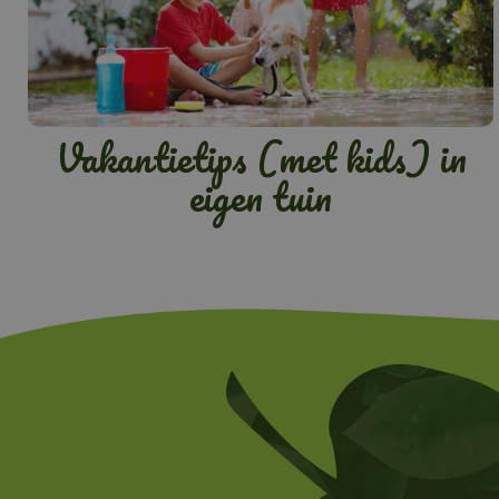
Vakantietips (met kids) in
eigen tuin