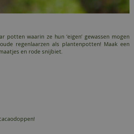
aar potten waarin ze hun ‘eigen’ gewassen mogen
ik oude regenlaarzen als plantenpotten! Maak een
aatjes en rode snijbiet.
t cacaodoppen!