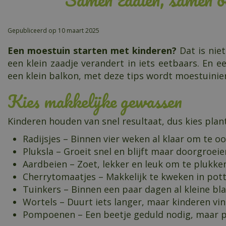
Gepubliceerd op
10 maart 2025
Een moestuin starten met kinderen?
Dat is nie
een klein zaadje verandert in iets eetbaars. En e
een klein balkon, met deze tips wordt moestuinier
Kies makkelijke gewassen
Kinderen houden van snel resultaat, dus kies plan
Radijsjes – Binnen vier weken al klaar om te o
Pluksla – Groeit snel en blijft maar doorgroeie
Aardbeien – Zoet, lekker en leuk om te plukke
Cherrytomaatjes – Makkelijk te kweken in pot
Tuinkers – Binnen een paar dagen al kleine bl
Wortels – Duurt iets langer, maar kinderen vi
Pompoenen – Een beetje geduld nodig, maar pe