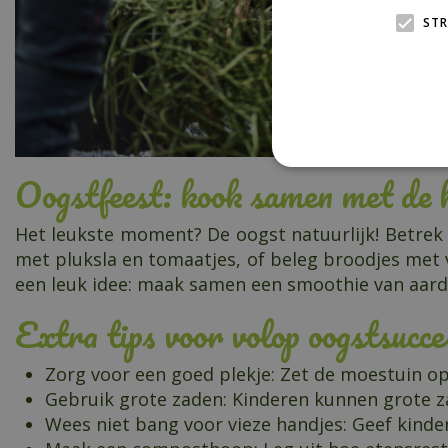
STR
Oogstfeest: kook samen met de 
Het leukste moment? De oogst natuurlijk! Betrek
met pluksla en tomaatjes, of beleg broodjes met 
een leuk idee: maak samen een smoothie van aardb
Extra tips voor volop oogstsucce
Zorg voor een goed plekje: Zet de moestuin op
Gebruik grote zaden: Kinderen kunnen grote 
Wees niet bang voor vieze handjes: Geef kinde