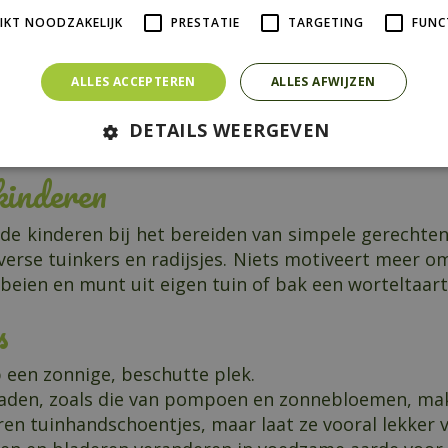
IKT NOODZAKELIJK
PRESTATIE
TARGETING
FUNC
ALLES ACCEPTEREN
ALLES AFWIJZEN
DETAILS WEERGEVEN
kinderen
 de kinderen bij het bereiden van simpele gerecht
verse tuinkers en radijsjes. Niets motiveert meer o
eien en munt uit eigen tuin of bak een worteltaar
s
 een zonnige, beschutte plek.
zaden, zoals die van pompoen en zonnebloemen, mak
ren tuinhandschoentjes, maar laat ze vooral lekker 