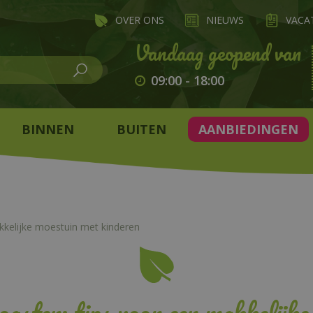
OVER ONS
NIEUWS
VACA
09:00
-
18:00
BINNEN
BUITEN
AANBIEDINGEN
kelijke moestuin met kinderen
gsten: tips voor een makkelijk