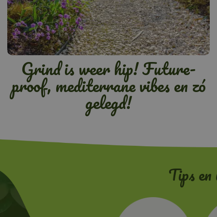
Grind is weer hip! Future-
proof, mediterrane vibes en zó
gelegd!
Tips en 