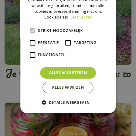
website te gebruiken, stemt u in met alle
cookies in overeenstemming met ons
Cookiebeleid.
Lees verder
STRIKT NOODZAKELIJK
PRESTATIE
TARGETING
FUNCTIONEEL
Je tuin future-proof maken: zo
ALLES ACCEPTEREN
overleeft ‘ie hittegolven
ALLES AFWIJZEN
DETAILS WEERGEVEN