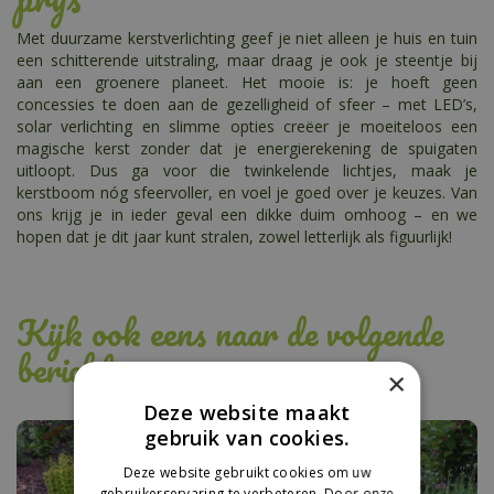
Met duurzame kerstverlichting geef je niet alleen je huis en tuin
een schitterende uitstraling, maar draag je ook je steentje bij
aan een groenere planeet. Het mooie is: je hoeft geen
concessies te doen aan de gezelligheid of sfeer – met LED’s,
solar verlichting en slimme opties creëer je moeiteloos een
magische kerst zonder dat je energierekening de spuigaten
uitloopt. Dus ga voor die twinkelende lichtjes, maak je
kerstboom nóg sfeervoller, en voel je goed over je keuzes. Van
ons krijg je in ieder geval een dikke duim omhoog – en we
hopen dat je dit jaar kunt stralen, zowel letterlijk als figuurlijk!
Kijk ook eens naar de volgende
berichten:
×
Deze website maakt
gebruik van cookies.
Deze website gebruikt cookies om uw
gebruikerservaring te verbeteren. Door onze