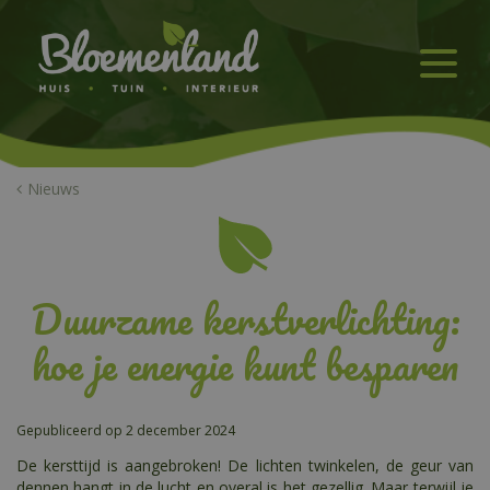
G
a
n
a
a
r
c
o
n
Nieuws
t
e
n
t
Duurzame kerstverlichting:
hoe je energie kunt besparen
Gepubliceerd op
2 december 2024
De kersttijd is aangebroken! De lichten twinkelen, de geur van
dennen hangt in de lucht en overal is het gezellig. Maar terwijl je