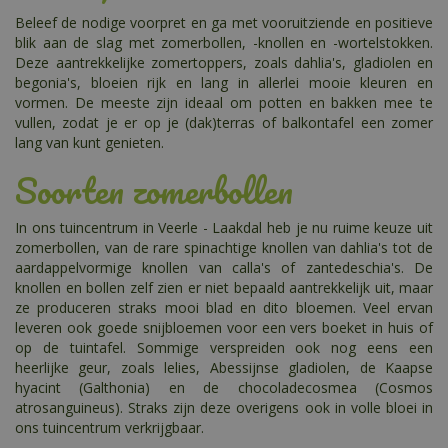
Beleef de nodige voorpret en ga met vooruitziende en positieve
blik aan de slag met zomerbollen, -knollen en -wortelstokken.
Deze aantrekkelijke zomertoppers, zoals dahlia's, gladiolen en
begonia's, bloeien rijk en lang in allerlei mooie kleuren en
vormen. De meeste zijn ideaal om potten en bakken mee te
vullen, zodat je er op je (dak)terras of balkontafel een zomer
lang van kunt genieten.
Soorten zomerbollen
In ons tuincentrum in Veerle - Laakdal heb je nu ruime keuze uit
zomerbollen, van de rare spinachtige knollen van dahlia's tot de
aardappelvormige knollen van calla's of zantedeschia's. De
knollen en bollen zelf zien er niet bepaald aantrekkelijk uit, maar
ze produceren straks mooi blad en dito bloemen. Veel ervan
leveren ook goede snijbloemen voor een vers boeket in huis of
op de tuintafel. Sommige verspreiden ook nog eens een
heerlijke geur, zoals lelies, Abessijnse gladiolen, de Kaapse
hyacint (Galthonia) en de chocoladecosmea (Cosmos
atrosanguineus). Straks zijn deze overigens ook in volle bloei in
ons tuincentrum verkrijgbaar.