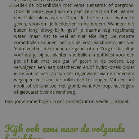
Bedek de bloembollen met verse tuinaarde of potgrond.
Druk de aarde goed aan en geef ze direct na het planten
een flinke plens water. Door de bollen direct water te
geven, voorkom je luchtbellen in de bodem. Wanneer het
buiten lang droog blijft, geef je daarna nog regelmatig
water, maar niet te veel en niet elke dag. De meeste
zomerbollen houden (net als de voorjaarsbollen) niet van
'natte voeten'; dan kunnen ze gaan rotten. Zorg er dus altijd
voor dat je bij het planten van bollen in pot kiest voor een
pot of bak met een gat of gaten in de bodem. Leg
vervolgens een laag potscherven en/of hydrokorrels onder
in de pot of bak. Zo kan het regenwater via de onderkant
weglopen en staan de bollen niet te soppen. Vul een pot
nooit tot de rand toe met grond, want dan loopt het regen-
of gietwater over de rand weg.
Haal jouw zomerbollen in ons tuincentrum in Veerle - Laakdal.
Kijk ook eens naar de volgende
berichten: