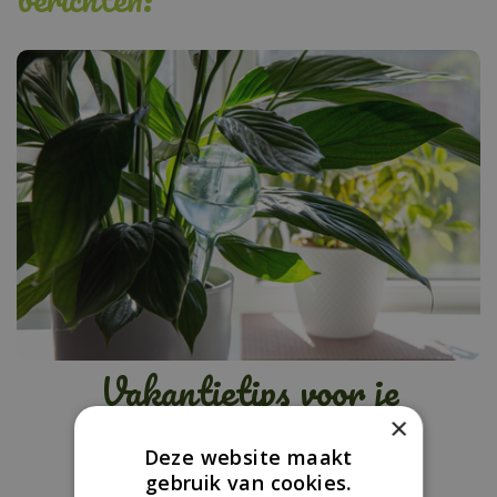
Vakantietips voor je
kamerplanten
×
Deze website maakt
gebruik van cookies.