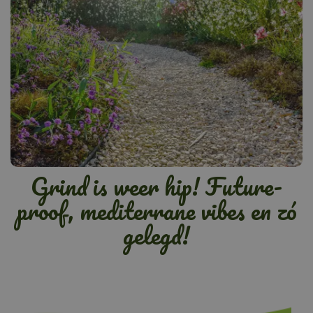
Grind is weer hip! Future-
proof, mediterrane vibes en zó
gelegd!