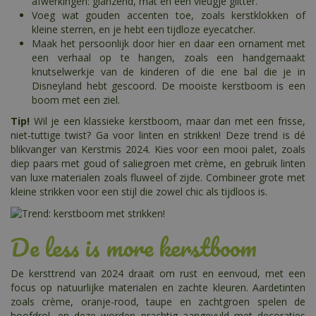
afwerkingen: glanzend, mat en een vleugje glitter.
Voeg wat gouden accenten toe, zoals kerstklokken of
kleine sterren, en je hebt een tijdloze eyecatcher.
Maak het persoonlijk door hier en daar een ornament met
een verhaal op te hangen, zoals een handgemaakt
knutselwerkje van de kinderen of die ene bal die je in
Disneyland hebt gescoord. De mooiste kerstboom is een
boom met een ziel.
Tip!
Wil je een klassieke kerstboom, maar dan met een frisse,
niet-tuttige twist? Ga voor linten en strikken! Deze trend is dé
blikvanger van Kerstmis 2024. Kies voor een mooi palet, zoals
diep paars met goud of saliegroen met crème, en gebruik linten
van luxe materialen zoals fluweel of zijde. Combineer grote met
kleine strikken voor een stijl die zowel chic als tijdloos is.
De less is more kerstboom
De kersttrend van 2024 draait om rust en eenvoud, met een
focus op natuurlijke materialen en zachte kleuren. Aardetinten
zoals crème, oranje-rood, taupe en zachtgroen spelen de
hoofdrol, en deze worden prachtig aangevuld met decoraties