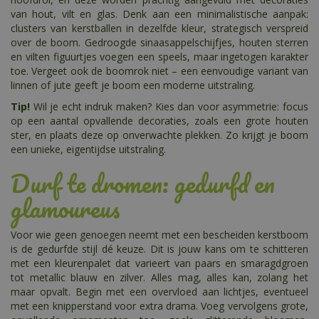
van hout, vilt en glas. Denk aan een minimalistische aanpak:
clusters van kerstballen in dezelfde kleur, strategisch verspreid
over de boom. Gedroogde sinaasappelschijfjes, houten sterren
en vilten figuurtjes voegen een speels, maar ingetogen karakter
toe. Vergeet ook de boomrok niet – een eenvoudige variant van
linnen of jute geeft je boom een moderne uitstraling.
Tip!
Wil je echt indruk maken? Kies dan voor asymmetrie: focus
op een aantal opvallende decoraties, zoals een grote houten
ster, en plaats deze op onverwachte plekken. Zo krijgt je boom
een unieke, eigentijdse uitstraling.
Durf te dromen: gedurfd en
glamoureus
Voor wie geen genoegen neemt met een bescheiden kerstboom
is de gedurfde stijl dé keuze. Dit is jouw kans om te schitteren
met een kleurenpalet dat varieert van paars en smaragdgroen
tot metallic blauw en zilver. Alles mag, alles kan, zolang het
maar opvalt. Begin met een overvloed aan lichtjes, eventueel
met een knipperstand voor extra drama. Voeg vervolgens grote,