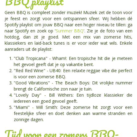
BBQ playlist
Geen BBQ is compleet zonder muziek! Muziek zet de toon voor
je feest en zorgt voor een ontspannen sfeer. Wij hebben dé
Spotify playlist om jouw BBQ naar een hoger niveau te tillen: ga
naar Spotify en zoek op '
Summer BBQ
'. Zie je de foto van een
hotdog, dan zit je goed. Met een mix van zomerse hits,
klassiekers en laid-back tunes is er voor ieder wat wils. Enkele
aanraders uit de playlist:
"Club Tropicana" - Wham!: Een tropische hit die je meteen
het gevoel geeft dat je op vakantie bent.
"Red Red Wine" - UB40: Een relaxte reggae vibe die perfect
is voor een zomerse BBQ.
"Good Vibrations" - The Beach Boys: Dit vrolijke nummer
brengt de Californische zon naar je tuin.
"Lovely Day" - Bill Withers: Een tijdloze klassieker die
iedereen een goed gevoel geeft.
"Miami" - Will Smith: Deze zomerse hit zorgt voor een
feestelijke sfeer en doet denken aan warme stranden en
zonnige dagen.
Tijd voor een zomers BBQ-