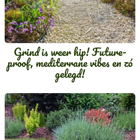
Grind is weer hip! Future-
proof, mediterrane vibes en zó
gelegd!