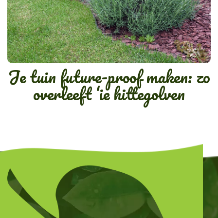
Je tuin future-proof maken: zo
overleeft ‘ie hittegolven