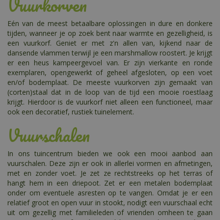
Vuurkorven
Eén van de meest betaalbare oplossingen in dure en donkere
tijden, wanneer je op zoek bent naar warmte en gezelligheid, is
een vuurkorf. Geniet er met z'n allen van, kijkend naar de
dansende vlammen terwijl je een marshmallow roostert. Je krijgt
er een heus kampeergevoel van. Er zijn vierkante en ronde
exemplaren, opengewerkt of geheel afgesloten, op een voet
en/of bodemplaat. De meeste vuurkorven zijn gemaakt van
(corten)staal dat in de loop van de tijd een mooie roestlaag
krijgt. Hierdoor is de vuurkorf niet alleen een functioneel, maar
ook een decoratief, rustiek tuinelement.
Vuurschalen
In ons tuincentrum bieden we ook een mooi aanbod aan
vuurschalen. Deze zijn er ook in allerlei vormen en afmetingen,
met en zonder voet. Je zet ze rechtstreeks op het terras of
hangt hem in een driepoot. Zet er een metalen bodemplaat
onder om eventuele asresten op te vangen. Omdat je er een
relatief groot en open vuur in stookt, nodigt een vuurschaal echt
uit om gezellig met familieleden of vrienden omheen te gaan