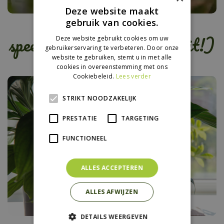
Deze website maakt
Kinderen willen geen
gebruik van cookies.
speeltoestel meer (maar dit!)
Deze website gebruikt cookies om uw
gebruikerservaring te verbeteren. Door onze
website te gebruiken, stemt u in met alle
cookies in overeenstemming met ons
Cookiebeleid.
Lees verder
STRIKT NOODZAKELIJK
PRESTATIE
TARGETING
FUNCTIONEEL
ALLES ACCEPTEREN
ALLES AFWIJZEN
DETAILS WEERGEVEN