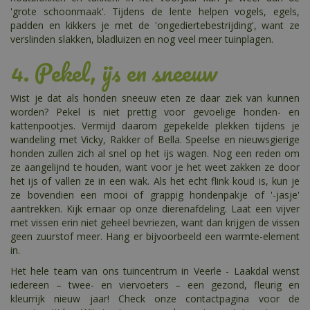
'grote schoonmaak'. Tijdens de lente helpen vogels, egels,
padden en kikkers je met de 'ongediertebestrijding', want ze
verslinden slakken, bladluizen en nog veel meer tuinplagen.
4. Pekel, ijs en sneeuw
Wist je dat als honden sneeuw eten ze daar ziek van kunnen
worden? Pekel is niet prettig voor gevoelige honden- en
kattenpootjes. Vermijd daarom gepekelde plekken tijdens je
wandeling met Vicky, Rakker of Bella. Speelse en nieuwsgierige
honden zullen zich al snel op het ijs wagen. Nog een reden om
ze aangelijnd te houden, want voor je het weet zakken ze door
het ijs of vallen ze in een wak. Als het echt flink koud is, kun je
ze bovendien een mooi of grappig hondenpakje of '-jasje'
aantrekken. Kijk ernaar op onze dierenafdeling. Laat een vijver
met vissen erin niet geheel bevriezen, want dan krijgen de vissen
geen zuurstof meer. Hang er bijvoorbeeld een warmte-element
in.
Het hele team van ons tuincentrum in Veerle - Laakdal wenst
iedereen – twee- en viervoeters – een gezond, fleurig en
kleurrijk nieuw jaar! Check onze contactpagina voor de