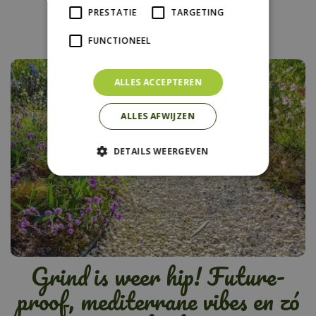
eigen tuin
PRESTATIE
TARGETING
FUNCTIONEEL
ALLES ACCEPTEREN
ALLES AFWIJZEN
DETAILS WEERGEVEN
Grind is weer hip! Future-
proof, mediterrane vibes en zó