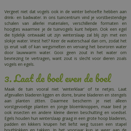
Vergeet niet dat vogels ook in de winter behoefte hebben aan
drink- en badwater. In ons tuincentrum vind je vorstbestendige
schalen van allerlei materialen, verschillende formaten en
hoogtes waarmee je de tuinvogels kunt helpen. Ook een egel
die tijdelijk ontwaakt uit zijn winterslaap zal blij zijn met een
slokje water. Vriest het? Keer de waterschaal dan om, zodat het
ijs eruit valt of kan wegsmelten en vervang het bevroren water
door lauwwarm water. Gooi geen zout in het water om
bevriezing te vertragen, want zout is slecht voor dieren zoals
vogels en egels.
3. Laat de boel even de boel
Maak de tuin vooral niet 'winterklaar' of te netjes. Laat
afgevallen bladeren liggen en dorre, bruine bladeren en stengels
aan planten zitten. Daarmee bescherm je niet alleen
vorstgevoelige planten en jonge bloemknoppen, maar bied je
ook insecten en andere kleine dieren beschutting en voedsel.
Egels houden hun winterslaap graag in een grote hoop bladeren,
padden en kikkers kruipen het liefst weg tussen een stapel
houtblokken en takken. In het voorjaar kun je weer aan de