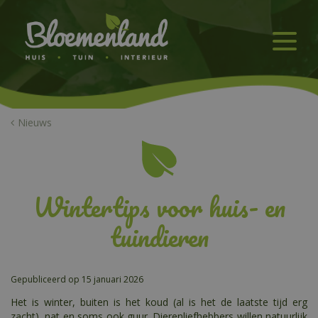
G
a
n
a
a
r
c
o
n
Nieuws
t
e
n
t
Wintertips voor huis- en
tuindieren
Gepubliceerd op
15 januari 2026
Het is winter, buiten is het koud (al is het de laatste tijd erg
zacht), nat en soms ook guur. Dierenliefhebbers willen natuurlijk