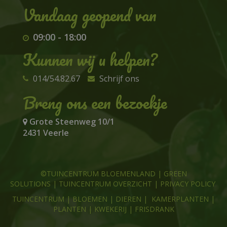
09:00
-
18:00
Kunnen wij u helpen?
014/54.82.67
Schrijf ons
Breng ons een bezoekje
Grote Steenweg 10/1
2431 Veerle
©TUINCENTRUM BLOEMENLAND
|
GREEN
SOLUTIONS
|
TUINCENTRUM OVERZICHT
|
PRIVACY POLICY
TUINCENTRUM
|
BLOEMEN
|
DIEREN
|
KAMERPLANTEN
|
PLANTEN
|
KWEKERIJ
|
FRISDRANK