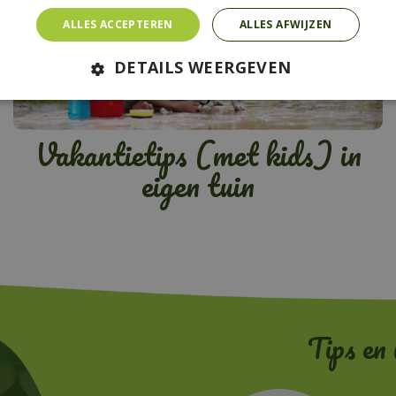
ALLES ACCEPTEREN
ALLES AFWIJZEN
DETAILS WEERGEVEN
Vakantietips (met kids) in
eigen tuin
Tips en 