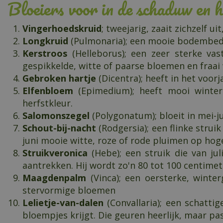
Bloeiers voor in de schaduw en 
Vingerhoedskruid
; tweejarig, zaait zichzelf 
Longkruid
(Pulmonaria); een mooie bodembedekk
Kerstroos
(Helleborus); een zeer sterke vast
gespikkelde, witte of paarse bloemen en fraa
Gebroken hartje
(Dicentra); heeft in het voor
Elfenbloem
(Epimedium); heeft mooi winterg
herfstkleur.
Salomonszegel
(Polygonatum); bloeit in mei-j
Schout-bij-nacht
(Rodgersia); een flinke strui
juni mooie witte, roze of rode pluimen op hog
Struikveronica
(Hebe); een struik die van jul
aantrekken. Hij wordt zo'n 80 tot 100 centimet
Maagdenpalm
(Vinca); een oersterke, winte
stervormige bloemen
Lelietje-van-dalen
(Convallaria); een schatti
bloempjes krijgt. Die geuren heerlijk, maar pas 