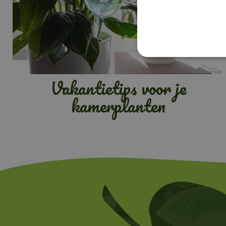
Vakantietips voor je
kamerplanten