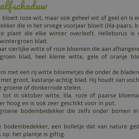
halfschaduw
uit, bloeit roze-wit, maar ook geheel wit of geel en 
er die in het vroege voorjaar bloeit (lila-paars, bl
e plant die elke winter overleeft. Helleborus is
i wintergroen blad.
jaar sierlijke witte of roze bloemen die aan afhange
roen blad, heel kleine witte, gele of oranje bl
uni met een rij witte bloemetjes die onder de blad
k met groot, kastanje-achtig blad. Hij houdt van voc
e groene of donkerrode stelen.
i tot in oktober witte, lila, roze of paarse bloema
er hoog en is ook zeer geschikt voor in pot.
rgroene bodembedekker die zelfs onder bomen in 
ge bodembedekker, een bolletje dat van nature gedi
op: het plantje is giftig.