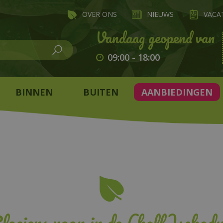
OVER ONS
NIEUWS
VACA
09:00
-
18:00
BINNEN
BUITEN
AANBIEDINGEN
loeiers voor in de (half)schad