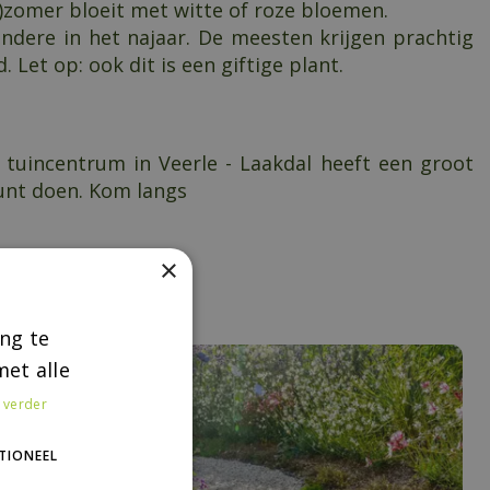
a)zomer bloeit met witte of roze bloemen.
ndere in het najaar. De meesten krijgen prachtig
et op: ook dit is een giftige plant.
s tuincentrum in Veerle - Laakdal heeft een groot
kunt doen. Kom langs
×
ng te
et alle
 verder
TIONEEL