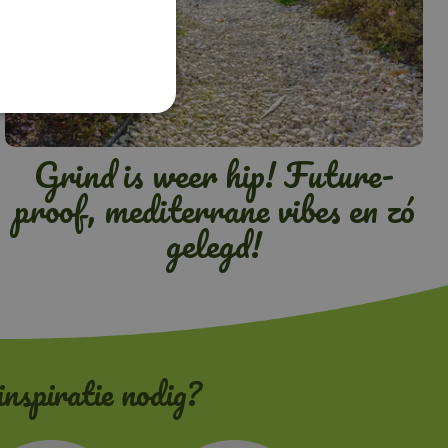
Grind is weer hip! Future-
proof, mediterrane vibes en zó
gelegd!
inspiratie nodig?