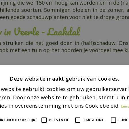
chijning die wel 150 cm hoog kan worden en in de (n
chillende soorten. Sommigen bloeien in de zomer, a
en goede schaduwplanten voor niet te droge grond. L
w in Veerle - Laakdal
en struiken die het goed doen in (half)schaduw. On
e ook met een tuin op het noorden je voordeel mee 
ichten:
Deze website maakt gebruik van cookies.
 website gebruikt cookies om uw gebruikerservari
eren. Door onze website te gebruiken, stemt u in m
ies in overeenstemming met ons Cookiebeleid.
Lees
IKT NOODZAKELIJK
PRESTATIE
TARGETING
FUNC