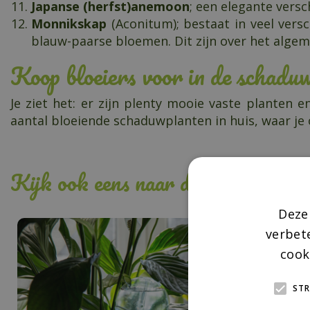
Japanse (herfst)anemoon
; een elegante vers
Monnikskap
(Aconitum); bestaat in veel vers
blauw-paarse bloemen. Dit zijn over het algeme
Koop bloeiers voor in de schadu
Je ziet het: er zijn plenty mooie vaste planten 
aantal bloeiende schaduwplanten in huis, waar j
Kijk ook eens naar de volgende ber
Deze
verbet
cook
STR