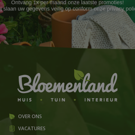
Ontvang 1x per maand onze laatste promoties!
j slaan uw gegevens veilig op conform onze
privacy poli
OVER ONS
VACATURES