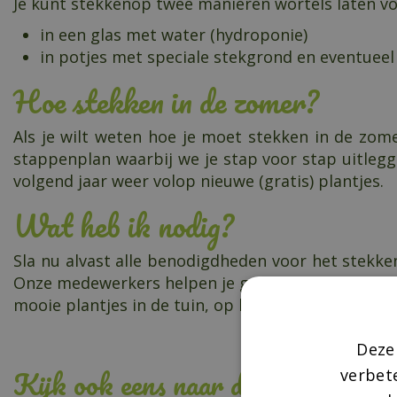
Je kunt stekkenop twee manieren wortels laten v
in een glas met water (hydroponie)
in potjes met speciale stekgrond en eventueel
Hoe stekken in de zomer?
Als je wilt weten hoe je moet stekken in de zo
stappenplan waarbij we je stap voor stap uitlegg
volgend jaar weer volop nieuwe (gratis) plantjes.
Wat heb ik nodig?
Sla nu alvast alle benodigdheden voor het stekke
Onze medewerkers helpen je graag verder. Zelf stek
mooie plantjes in de tuin, op het balkon of op het
Deze
Kijk ook eens naar de volgende ber
verbet