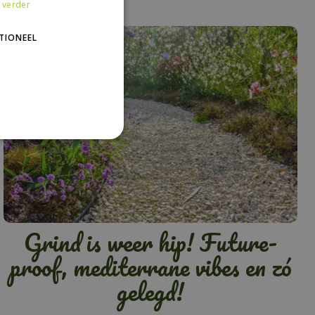
 verder
TIONEEL
Grind is weer hip! Future-
proof, mediterrane vibes en zó
gelegd!