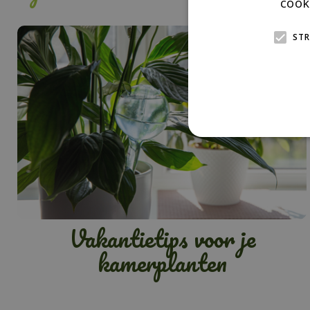
cook
STR
Vakantietips voor je
kamerplanten