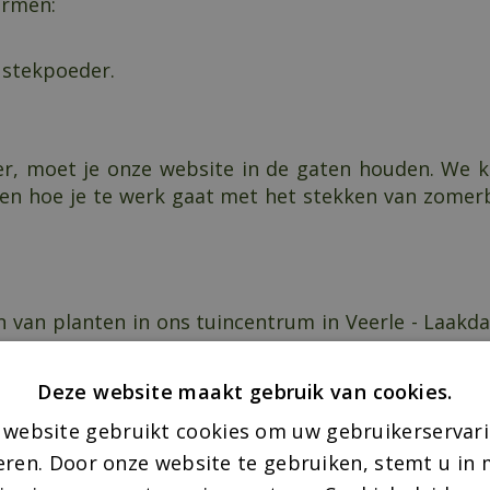
ormen:
 stekpoeder.
mer, moet je onze website in de gaten houden. We
en hoe je te werk gaat met het stekken van zomerb
n van planten in ons tuincentrum in Veerle - Laakda
ken is het leukste wat er is! Ga ook zelf aan de sl
 terras.
Deze website maakt gebruik van cookies.
 website gebruikt cookies om uw gebruikerservari
ichten:
eren. Door onze website te gebruiken, stemt u in m