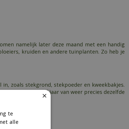
 komen namelijk later deze maand met een handig
loeiers, kruiden en andere tuinplanten. Zo heb je
l in, zoals stekgrond, stekpoeder en kweekbakjes.
ag en geniet volgend jaar van weer precies dezelfde
×
ng te
et alle