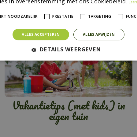
ies in overeenstemming met ons Cookiebeleid.
Lees
IKT NOODZAKELIJK
PRESTATIE
TARGETING
FUNC
ALLES ACCEPTEREN
ALLES AFWIJZEN
DETAILS WEERGEVEN
Vakantietips (met kids) in
eigen tuin