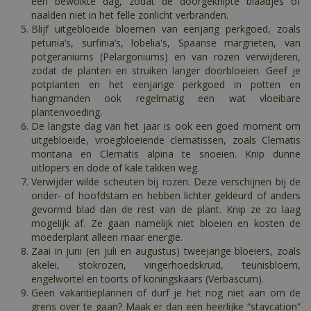
een bewolkte dag, zodat de doorgeknipte blaadjes of
naalden niet in het felle zonlicht verbranden.
Blijf uitgebloeide bloemen van eenjarig perkgoed, zoals
petunia’s, surfinia’s, lobelia's, Spaanse margrieten, van
potgeraniums (Pelargoniums) en van rozen verwijderen,
zodat de planten en struiken langer doorbloeien. Geef je
potplanten en het eenjarige perkgoed in potten en
hangmanden ook regelmatig een wat vloeibare
plantenvoeding.
De langste dag van het jaar is ook een goed moment om
uitgebloeide, vroegbloeiende clematissen, zoals Clematis
montana en Clematis alpina te snoeien. Knip dunne
uitlopers en dode of kale takken weg.
Verwijder wilde scheuten bij rozen. Deze verschijnen bij de
onder- of hoofdstam en hebben lichter gekleurd of anders
gevormd blad dan de rest van de plant. Knip ze zo laag
mogelijk af. Ze gaan namelijk niet bloeien en kosten de
moederplant alleen maar energie.
Zaai in juni (en juli en augustus) tweejarige bloeiers, zoals
akelei, stokrozen, vingerhoedskruid, teunisbloem,
engelwortel en toorts of koningskaars (Verbascum).
Geen vakantieplannen of durf je het nog niet aan om de
grens over te gaan? Maak er dan een heerlijke “staycation”