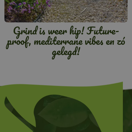
Grind is weer hip! Future-
proof, mediterrane vibes en zó
gelegd!