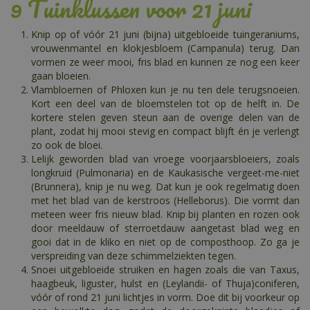
9 Tuinklussen voor 21 juni
Knip op of vóór 21 juni (bijna) uitgebloeide tuingeraniums,
vrouwenmantel en klokjesbloem (Campanula) terug. Dan
vormen ze weer mooi, fris blad en kunnen ze nog een keer
gaan bloeien.
Vlambloemen of Phloxen kun je nu ten dele terugsnoeien.
Kort een deel van de bloemstelen tot op de helft in. De
kortere stelen geven steun aan de overige delen van de
plant, zodat hij mooi stevig en compact blijft én je verlengt
zo ook de bloei.
Lelijk geworden blad van vroege voorjaarsbloeiers, zoals
longkruid (Pulmonaria) en de Kaukasische vergeet-me-niet
(Brunnera), knip je nu weg. Dat kun je ook regelmatig doen
met het blad van de kerstroos (Helleborus). Die vormt dan
meteen weer fris nieuw blad. Knip bij planten en rozen ook
door meeldauw of sterroetdauw aangetast blad weg en
gooi dat in de kliko en niet op de composthoop. Zo ga je
verspreiding van deze schimmelziekten tegen.
Snoei uitgebloeide struiken en hagen zoals die van Taxus,
haagbeuk, liguster, hulst en (Leylandii- of Thuja)coniferen,
vóór of rond 21 juni lichtjes in vorm. Doe dit bij voorkeur op