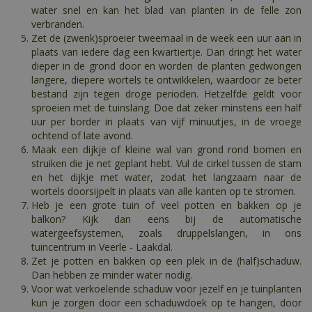
water snel en kan het blad van planten in de felle zon
verbranden.
Zet de (zwenk)sproeier tweemaal in de week een uur aan in
plaats van iedere dag een kwartiertje. Dan dringt het water
dieper in de grond door en worden de planten gedwongen
langere, diepere wortels te ontwikkelen, waardoor ze beter
bestand zijn tegen droge perioden. Hetzelfde geldt voor
sproeien met de tuinslang. Doe dat zeker minstens een half
uur per border in plaats van vijf minuutjes, in de vroege
ochtend of late avond.
Maak een dijkje of kleine wal van grond rond bomen en
struiken die je net geplant hebt. Vul de cirkel tussen de stam
en het dijkje met water, zodat het langzaam naar de
wortels doorsijpelt in plaats van alle kanten op te stromen.
Heb je een grote tuin of veel potten en bakken op je
balkon? Kijk dan eens bij de automatische
watergeefsystemen, zoals druppelslangen, in ons
tuincentrum in Veerle - Laakdal.
Zet je potten en bakken op een plek in de (half)schaduw.
Dan hebben ze minder water nodig.
Voor wat verkoelende schaduw voor jezelf en je tuinplanten
kun je zorgen door een schaduwdoek op te hangen, door