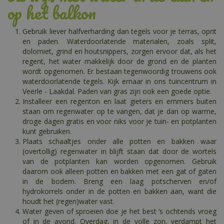
op het balkon
Gebruik liever halfverharding dan tegels voor je terras, oprit
en paden. Waterdoorlatende materialen, zoals split,
dolomiet, grind en houtsnippers, zorgen ervoor dat, als het
regent, het water makkelijk door de grond en de planten
wordt opgenomen. Er bestaan tegenwoordig trouwens ook
waterdoorlatende tegels. Kijk ernaar in ons tuincentrum in
Veerle - Laakdal. Paden van gras zijn ook een goede optie.
Installeer een regenton en laat gieters en emmers buiten
staan om regenwater op te vangen, dat je dan op warme,
droge dagen gratis en voor niks voor je tuin- en potplanten
kunt gebruiken.
Plaats schaaltjes onder alle potten en bakken waar
(overtollig) regenwater in blijft staan dat door de wortels
van de potplanten kan worden opgenomen. Gebruik
daarom ook alleen potten en bakken met een gat of gaten
in de bodem. Breng een laag potscherven en/of
hydrokorrels onder in de potten en bakken aan, want die
houdt het (regen)water vast.
Water geven of sproeien doe je het best ’s ochtends vroeg
of in de avond. Overdag, in de volle zon, verdampt het