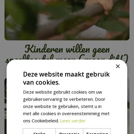
Kinderen willen geen
speeltoestel meer (maar dit!)
×
Deze website maakt gebruik
van cookies.
Deze website gebruikt cookies om uw
gebruikerservaring te verbeteren. Door
onze website te gebruiken, stemt u in
met alle cookies in overeenstemming met
ons Cookiebeleid.
Lees verder
Strikt
Prestatie
Targeting