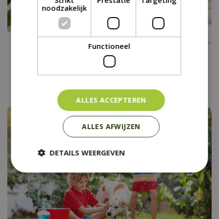
noodzakelijk
Functioneel
Vakantietips voor je
kamerplanten
ALLES ACCEPTEREN
ALLES AFWIJZEN
DETAILS WEERGEVEN