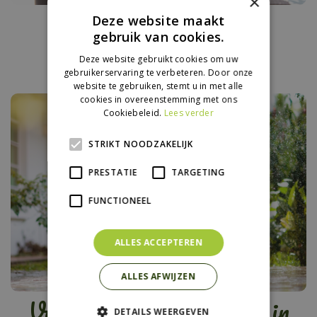
×
Vakantietips voor je
Deze website maakt
gebruik van cookies.
kamerplanten
Deze website gebruikt cookies om uw
gebruikerservaring te verbeteren. Door onze
website te gebruiken, stemt u in met alle
cookies in overeenstemming met ons
Cookiebeleid.
Lees verder
STRIKT NOODZAKELIJK
PRESTATIE
TARGETING
FUNCTIONEEL
ALLES ACCEPTEREN
ALLES AFWIJZEN
Vakantietips (met kids) in
DETAILS WEERGEVEN