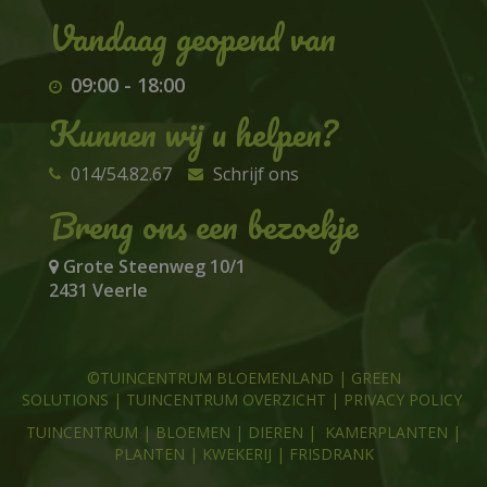
09:00
-
18:00
Kunnen wij u helpen?
014/54.82.67
Schrijf ons
Breng ons een bezoekje
Grote Steenweg 10/1
2431 Veerle
©TUINCENTRUM BLOEMENLAND
|
GREEN
SOLUTIONS
|
TUINCENTRUM OVERZICHT
|
PRIVACY POLICY
TUINCENTRUM
|
BLOEMEN
|
DIEREN
|
KAMERPLANTEN
|
PLANTEN
|
KWEKERIJ
|
FRISDRANK