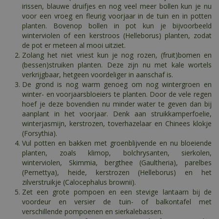
irissen, blauwe druifjes en nog veel meer bollen kun je nu
voor een vroeg en fleurig voorjaar in de tuin en in potten
planten. Bovenop bollen in pot kun je bijvoorbeeld
winterviolen of een kerstroos (Helleborus) planten, zodat
de pot er meteen al mooi uitziet.
Zolang het niet vriest kun je nog rozen, (fruit)bomen en
(bessen)struiken planten. Deze zijn nu met kale wortels
verkrijgbaar, hetgeen voordeliger in aanschaf is.
De grond is nog warm genoeg om nog wintergroen en
winter- en voorjaarsbloeiers te planten. Door de vele regen
hoef je deze bovendien nu minder water te geven dan bij
aanplant in het voorjaar. Denk aan struikkamperfoelie,
winterjasmijn, kerstrozen, toverhazelaar en Chinees klokje
(Forsythia).
Vul potten en bakken met groenblijvende en nu bloeiende
planten, zoals klimop, bolchrysanten, sierkolen,
winterviolen, Skimmia, bergthee (Gaultheria), parelbes
(Pernettya), heide, kerstrozen (Helleborus) en het
zilverstruikje (Calocephalus brownii).
Zet een grote pompoen en een stevige lantaarn bij de
voordeur en versier de tuin- of balkontafel met
verschillende pompoenen en sierkalebassen.