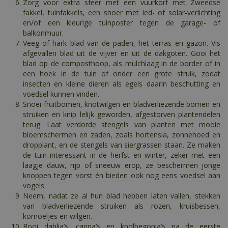
Zorg voor extra sfeer met een vuurkorf met Zweedse
fakkel, tuinfakkels, een snoer met led- of solar-verlichting
en/of een kleurige tuinposter tegen de garage- of
balkonmuur.
Veeg of hark blad van de paden, het terras en gazon. Vis
afgevallen blad uit de vijver en uit de dakgoten. Gooi het
blad op de composthoop, als mulchlaag in de border of in
een hoek in de tuin of onder een grote struik, zodat
insecten en kleine dieren als egels daarin beschutting en
voedsel kunnen vinden.
Snoei fruitbomen, knotwilgen en bladverliezende bomen en
struiken en knip lelijk geworden, afgestorven plantendelen
terug. Laat verdorde stengels van planten met mooie
bloemschermen en zaden, zoals hortensia, zonnehoed en
dropplant, en de stengels van siergrassen staan. Ze maken
de tuin interessant in de herfst en winter, zeker met een
laagje dauw, rijp of sneeuw erop, ze beschermen jonge
knoppen tegen vorst én bieden ook nog eens voedsel aan
vogels.
Neem, nadat ze al hun blad hebben laten vallen, stekken
van bladverliezende struiken als rozen, kruisbessen,
kornoeljes en wilgen.
Rooi dahlia’s, canna’s en knolbegonia’s na de eerste