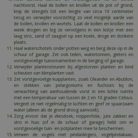
nachtvorst. Haal de bollen en knollen uit de pot of grond,
knip de stengels tot een lengte van circa 10 centimeter
terug en verwijder voorzichtig zo veel mogelijk aarde van
de bollen, knollen en wortels. Laat de bollen en knollen een
week drogen en leg ze vervolgens in een kistje met een
laag stro, zand of zaagsel op een koele, droge en donkere
plaats.
Haal waterschotels onder potten weg en berg deze op in de
schuur of garage. Zet ook teilen, watertonnen, gieters en
vorstgevoelige tuinornamenten in de berging of garage.
Verwijder plantensteunen bij afgestorven planten en bind
scheuten van klimplanten vast.
Zet vorstgevoelige kuipplanten, zoals Oleander en Abutilon,
en stekken van pelargoniums en fuchsia’s bij de
verwachting van aanhoudende vorst in een lichte ruimte
met een temperatuur van tussen de 2 en 10 graden Celsius.
Vergeet ze niet regelmatig te luchten en geef ze spaarzaam
water (alleen als de grond droog aanvoelt).
Zorg ervoor dat je vliesdoek, noppenfolie, jute zakken en
stro in huis (of in de schuur of garage) hebt om er
vorstgevoelige tuin- en potplanten mee te beschermen.
Verwen de vogels met pindaslingers, vogelpindakaas,