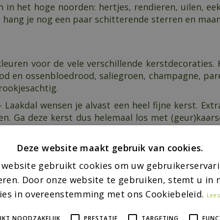
n in het hoge noorden: hertjes, rendieren, uilen, e
t hang je nog een paar schitterende sterren en maan
 kleuren voor de vele verschillende kerstdecoraties
od en ossenbloedrood, saliegroen, champagne, parel
prookjesachtig.
aakdal wensen je alvast een heel fijne kerst. Extra t
en. Ga deze kerst dus helemaal los met (geur)kaarse
Deze website maakt gebruik van cookies.
 website gebruikt cookies om uw gebruikerservari
ichten:
eren. Door onze website te gebruiken, stemt u in m
ies in overeenstemming met ons Cookiebeleid.
Lees
IKT NOODZAKELIJK
PRESTATIE
TARGETING
FUNC