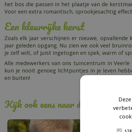
het bos die passen in het plaatje van de kerstma
Voor een extra romantisch, sprookjesachtig effec
Een kleurrijke kerst
Zoals elk jaar verschijnen er nieuwe, opvallende
jaar geleden opgang. Nu zien we ook veel bruinro
je zelf wilt, of juist ingetogen en sjiek, warm of s
Alle medewerkers van ons tuincentrum in Veerle - L
kun je nooit genoeg lichtpuntjes in je leven hebb
en buiten!
Deze
Kijk ook eens naar de volgende ber
verbet
cook
STR