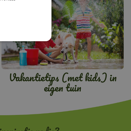
Vakantietips (met kids) in
eigen tuin