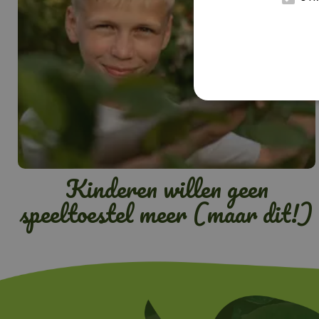
Kinderen willen geen
speeltoestel meer (maar dit!)