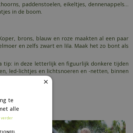
ekhoorns, paddenstoelen, eikeltjes, dennenappels…
tjes in de boom.
. Koper, brons, blauw en roze maakten al een paar
moer en zelfs zwart en lila. Maak het zo bont als
ip: in deze letterlijk en figuurlijk donkere tijden
n, led-lichtjes en lichtsnoeren en -netten, binnen
×
ng te
et alle
 verder
TIONEEL