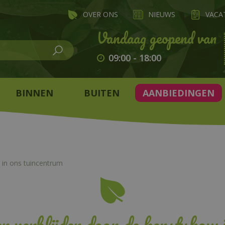
OVER ONS
NIEUWS
VACA
09:00
-
18:00
BINNEN
BUITEN
AANBIEDINGEN
w in ons tuincentrum
en verblijden door de kerstshow