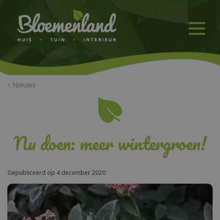
G
a
n
a
a
r
c
o
n
Nieuws
t
e
n
t
Nu doen: meer wintergroen!
Gepubliceerd op
4 december 2020