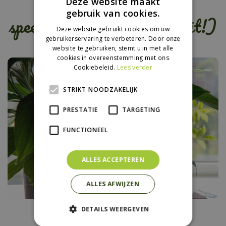
Kinderen willen geen
Deze website maakt
gebruik van cookies.
speeltoestel meer (maar dit!)
Deze website gebruikt cookies om uw
gebruikerservaring te verbeteren. Door onze
website te gebruiken, stemt u in met alle
cookies in overeenstemming met ons
Cookiebeleid.
Lees verder
STRIKT NOODZAKELIJK
PRESTATIE
TARGETING
FUNCTIONEEL
ALLES ACCEPTEREN
ALLES AFWIJZEN
Vakantietips voor je
DETAILS WEERGEVEN