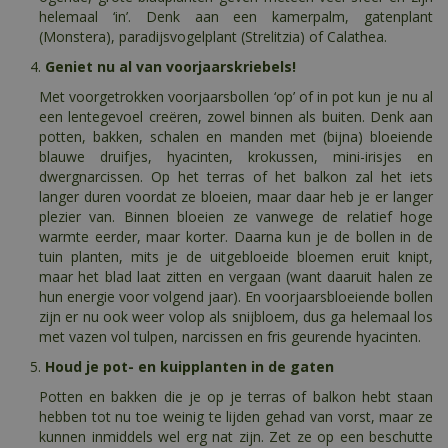
helemaal ‘in’. Denk aan een kamerpalm, gatenplant
(Monstera), paradijsvogelplant (Strelitzia) of Calathea.
Geniet nu al van voorjaarskriebels!
Met voorgetrokken voorjaarsbollen ‘op’ of in pot kun je nu al
een lentegevoel creëren, zowel binnen als buiten. Denk aan
potten, bakken, schalen en manden met (bijna) bloeiende
blauwe druifjes, hyacinten, krokussen, mini-irisjes en
dwergnarcissen. Op het terras of het balkon zal het iets
langer duren voordat ze bloeien, maar daar heb je er langer
plezier van. Binnen bloeien ze vanwege de relatief hoge
warmte eerder, maar korter. Daarna kun je de bollen in de
tuin planten, mits je de uitgebloeide bloemen eruit knipt,
maar het blad laat zitten en vergaan (want daaruit halen ze
hun energie voor volgend jaar). En voorjaarsbloeiende bollen
zijn er nu ook weer volop als snijbloem, dus ga helemaal los
met vazen vol tulpen, narcissen en fris geurende hyacinten.
Houd je pot- en kuipplanten in de gaten
Potten en bakken die je op je terras of balkon hebt staan
hebben tot nu toe weinig te lijden gehad van vorst, maar ze
kunnen inmiddels wel erg nat zijn. Zet ze op een beschutte