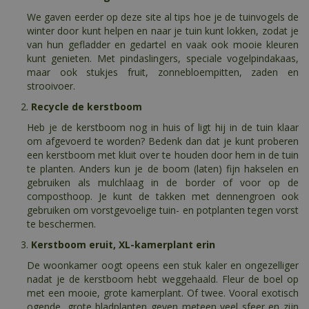
We gaven eerder op deze site al tips hoe je de tuinvogels de
winter door kunt helpen en naar je tuin kunt lokken, zodat je
van hun gefladder en gedartel en vaak ook mooie kleuren
kunt genieten. Met pindaslingers, speciale vogelpindakaas,
maar ook stukjes fruit, zonnebloempitten, zaden en
strooivoer.
Recycle de kerstboom
Heb je de kerstboom nog in huis of ligt hij in de tuin klaar
om afgevoerd te worden? Bedenk dan dat je kunt proberen
een kerstboom met kluit over te houden door hem in de tuin
te planten. Anders kun je de boom (laten) fijn hakselen en
gebruiken als mulchlaag in de border of voor op de
composthoop. Je kunt de takken met dennengroen ook
gebruiken om vorstgevoelige tuin- en potplanten tegen vorst
te beschermen.
Kerstboom eruit, XL-kamerplant erin
De woonkamer oogt opeens een stuk kaler en ongezelliger
nadat je de kerstboom hebt weggehaald. Fleur de boel op
met een mooie, grote kamerplant. Of twee. Vooral exotisch
ogende, grote bladplanten geven meteen veel sfeer en zijn