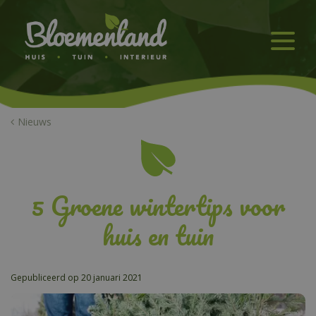
G
a
n
a
a
r
c
o
n
Nieuws
t
e
n
t
5 Groene wintertips voor
huis en tuin
Gepubliceerd op
20 januari 2021