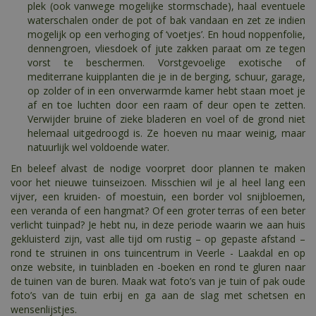
plek (ook vanwege mogelijke stormschade), haal eventuele
waterschalen onder de pot of bak vandaan en zet ze indien
mogelijk op een verhoging of ‘voetjes’. En houd noppenfolie,
dennengroen, vliesdoek of jute zakken paraat om ze tegen
vorst te beschermen. Vorstgevoelige exotische of
mediterrane kuipplanten die je in de berging, schuur, garage,
op zolder of in een onverwarmde kamer hebt staan moet je
af en toe luchten door een raam of deur open te zetten.
Verwijder bruine of zieke bladeren en voel of de grond niet
helemaal uitgedroogd is. Ze hoeven nu maar weinig, maar
natuurlijk wel voldoende water.
En beleef alvast de nodige voorpret door plannen te maken
voor het nieuwe tuinseizoen. Misschien wil je al heel lang een
vijver, een kruiden- of moestuin, een border vol snijbloemen,
een veranda of een hangmat? Of een groter terras of een beter
verlicht tuinpad? Je hebt nu, in deze periode waarin we aan huis
gekluisterd zijn, vast alle tijd om rustig – op gepaste afstand –
rond te struinen in ons tuincentrum in Veerle - Laakdal en op
onze website, in tuinbladen en -boeken en rond te gluren naar
de tuinen van de buren. Maak wat foto’s van je tuin of pak oude
foto’s van de tuin erbij en ga aan de slag met schetsen en
wensenlijstjes.