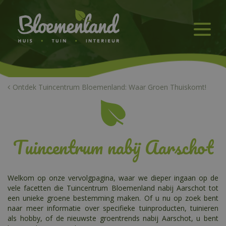
G
a
n
a
a
r
c
o
n
Ontdek Tuincentrum Bloemenland: Waar Groen Thuiskomt!
t
e
n
t
Tuincentrum nabij Aarschot
Welkom op onze vervolgpagina, waar we dieper ingaan op de
vele facetten die Tuincentrum Bloemenland nabij Aarschot tot
een unieke groene bestemming maken. Of u nu op zoek bent
naar meer informatie over specifieke tuinproducten, tuinieren
als hobby, of de nieuwste groentrends nabij Aarschot, u bent