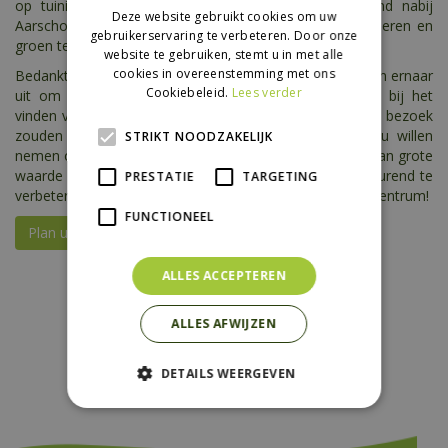
op tuinieren nabij Aarschot. Tuincentrum Bloemenland nabij
Deze website gebruikt cookies om uw
Aarschot nodigt u uit om dieper in de wereld van tuinieren en
gebruikerservaring te verbeteren. Door onze
groen te duiken.
website te gebruiken, stemt u in met alle
cookies in overeenstemming met ons
Bedankt voor uw interesse in ons tuincentrum! We kijken ernaar
Cookiebeleid.
Lees verder
uit om u binnenkort te verwelkomen en u te helpen bij het
vinden van alles wat u nodig heeft voor uw tuin. Na uw bezoek
zouden we het zeer op prijs stellen als u de tijd zou willen
STRIKT NOODZAKELIJK
nemen om een
review
achter te laten. Uw feedback is van grote
waarde voor ons en helpt ons om onze service voortdurend te
PRESTATIE
TARGETING
verbeteren. Alvast hartelijk dank en tot ziens in ons tuincentrum!
FUNCTIONEEL
Plan uw route
ALLES ACCEPTEREN
ALLES AFWIJZEN
DETAILS WEERGEVEN